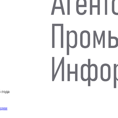
5 года
нции