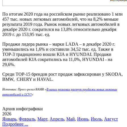
По итогам 2020 года на российском рынке реализовано 1 млн
457 тыс. новых легковых автомобилей, что на 8,2% меньше
результата 2019 года. Рынок новых легковых автомобилей в
декабре 2020 г. сократился на 13,8% относительно декабря
2019 г. до 153,95 тыс. ед.
Продажи лидера рынка – марки LADA – в декабре 2020 г.
уменьшились на 1,6% и составили 34,52 тыс. ед. Также в
ТОР-3 традиционно вошли KIA и HYUNDAI. Продажи
автомобилей KIA сократились на 11,0%, HYUNDAI - на
29,6%.
Среди ТОР-15 брендов рост продаж зафиксирован у SKODA,
BMW, CHERY и HAVAL.
Источник: Пресс-релиз RAMR «
В каких регионах растут продажи новых легковых
автомобилей и LCV?
»
Архив инфографики
2026
Январь
,
Февраль
,
Март
,
Апрель
,
Май
,
Июнь
,
Июль
,
Август
Подробнее ...