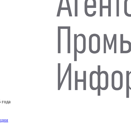
5 года
нции