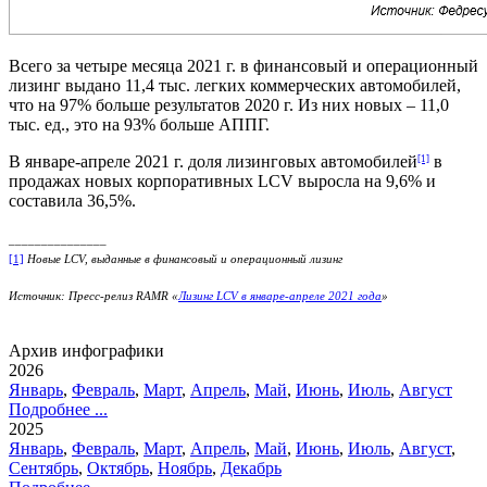
Всего за четыре месяца 2021 г. в финансовый и операционный
лизинг выдано 11,4 тыс. легких коммерческих автомобилей,
что на 97% больше результатов 2020 г. Из них новых – 11,0
тыс. ед., это на 93% больше АППГ.
В январе-апреле 2021 г. доля лизинговых автомобилей
в
[1]
продажах новых корпоративных LCV выросла на 9,6% и
составила 36,5%.
_______________
[1]
Новые
LCV
, выданные в финансовый и операционный лизинг
Источник: Пресс-релиз RAMR «
Лизинг LCV в январе-апреле 2021 года
»
Архив инфографики
2026
Январь
,
Февраль
,
Март
,
Апрель
,
Май
,
Июнь
,
Июль
,
Август
Подробнее ...
2025
Январь
,
Февраль
,
Март
,
Апрель
,
Май
,
Июнь
,
Июль
,
Август
,
Сентябрь
,
Октябрь
,
Ноябрь
,
Декабрь