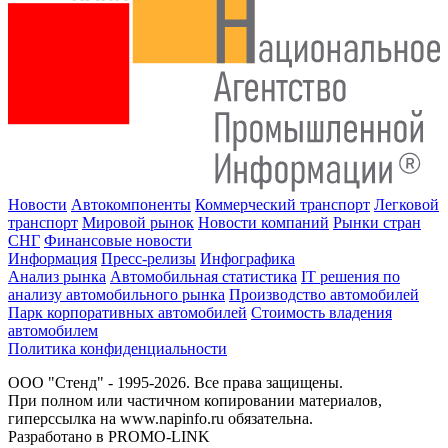
Новости
Автокомпоненты
Коммерческий транспорт
Легковой
транспорт
Мировой рынок
Новости компаний
Рынки стран
СНГ
Финансовые новости
Информация
Пресс-релизы
Инфографика
Анализ рынка
Автомобильная статистика
IT решения по
анализу автомобильного рынка
Производство автомобилей
Парк корпоративных автомобилей
Стоимость владения
автомобилем
Политика конфиденциальности
ООО "Стенд" - 1995-2026. Все права защищены.
При полном или частичном копировании материалов,
гиперссылка на www.napinfo.ru обязательна.
Разработано в PROMO-LINK