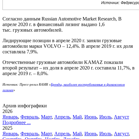
Согласно данным Russian Automotive Market Research, В
апреле 2020 г. в финансовый лизинг выдано 1,6
тыс. грузовых автомобилей.
Лидирующие позиции в апреле 2020 г. заняли грузовые
автомобили марки VOLVO – 12,4%. В апреле 2019 г. их доля
составляла 7,9%.
Отечественные грузовые автомобили KAMAZ показали
второй результат – их доля в апреле 2020 г. составила 11,7%, в
апреле 2019 г. – 8,0%.
Источник: Пресс-релиз RAMR «
Бренды, наиболее востребованные в финансовом
лизинге
»
Архив инфографики
2026
Январь
,
Февраль
,
Март
,
Апрель
,
Май
,
Июнь
,
Июль
,
Август
Подробнее ...
2025
Январь
,
Февраль
,
Март
,
Апрель
,
Май
,
Июнь
,
Июль
,
Август
,