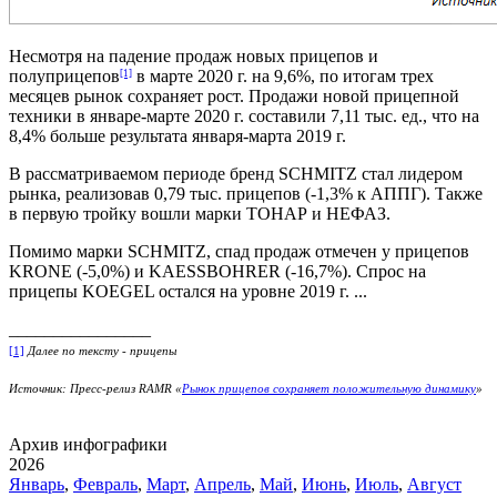
Несмотря на падение продаж новых прицепов и
полуприцепов
в марте 2020 г. на 9,6%, по итогам трех
[1]
месяцев рынок сохраняет рост. Продажи новой прицепной
техники в январе-марте 2020 г. составили 7,11 тыс. ед., что на
8,4% больше результата января-марта 2019 г.
В рассматриваемом периоде бренд SCHMITZ стал лидером
рынка, реализовав 0,79 тыс. прицепов (-1,3% к АППГ). Также
в первую тройку вошли марки ТОНАР и НЕФАЗ.
Помимо марки SCHMITZ, спад продаж отмечен у прицепов
KRONE (-5,0%) и KAESSBOHRER (-16,7%). Спрос на
прицепы KOEGEL остался на уровне 2019 г. ...
________________
[1]
Далее по тексту - прицепы
Источник: Пресс-релиз RAMR «
Рынок прицепов сохраняет положительную динамику
»
Архив инфографики
2026
Январь
,
Февраль
,
Март
,
Апрель
,
Май
,
Июнь
,
Июль
,
Август