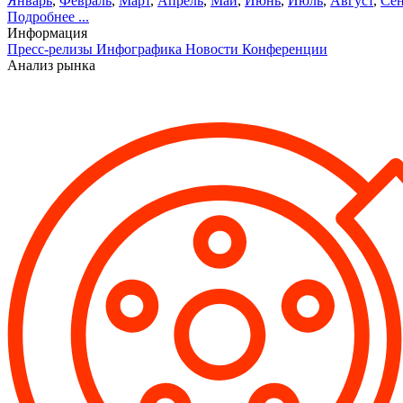
Январь
,
Февраль
,
Март
,
Апрель
,
Май
,
Июнь
,
Июль
,
Август
,
Сен
Подробнее ...
Информация
Пресс-релизы
Инфографика
Новости
Конференции
Анализ рынка