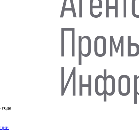
5 года
нции