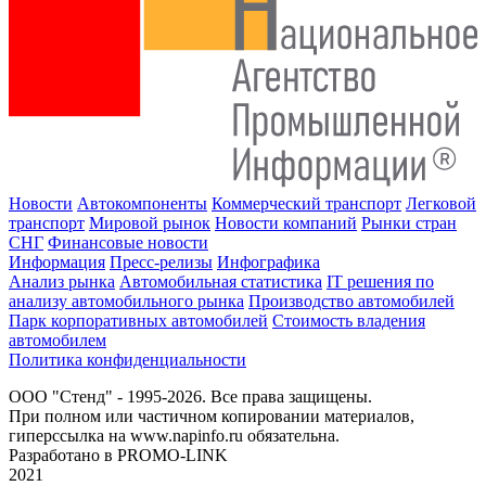
Новости
Автокомпоненты
Коммерческий транспорт
Легковой
транспорт
Мировой рынок
Новости компаний
Рынки стран
СНГ
Финансовые новости
Информация
Пресс-релизы
Инфографика
Анализ рынка
Автомобильная статистика
IT решения по
анализу автомобильного рынка
Производство автомобилей
Парк корпоративных автомобилей
Стоимость владения
автомобилем
Политика конфиденциальности
ООО "Стенд" - 1995-2026. Все права защищены.
При полном или частичном копировании материалов,
гиперссылка на www.napinfo.ru обязательна.
Разработано в PROMO-LINK
2021