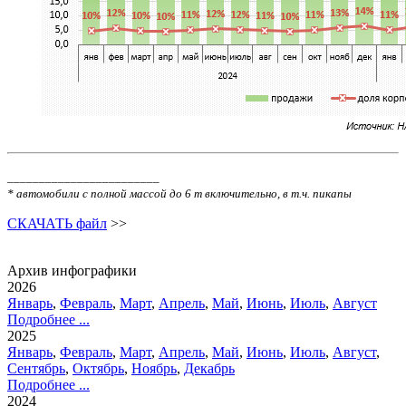
________________________
* автомобили с полной массой до 6 т включительно, в т.ч. пикапы
СКАЧАТЬ файл
>>
Архив инфографики
2026
Январь
,
Февраль
,
Март
,
Апрель
,
Май
,
Июнь
,
Июль
,
Август
Подробнее ...
2025
Январь
,
Февраль
,
Март
,
Апрель
,
Май
,
Июнь
,
Июль
,
Август
,
Сентябрь
,
Октябрь
,
Ноябрь
,
Декабрь
Подробнее ...
2024