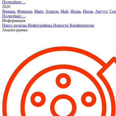
Подробнее ...
2020
Январь
,
Февраль
,
Март
,
Апрель
,
Май
,
Июнь
,
Июль
,
Август
,
Сен
Подробнее ...
Информация
Пресс-релизы
Инфографика
Новости
Конференции
Анализ рынка