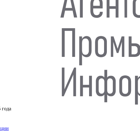
5 года
нции