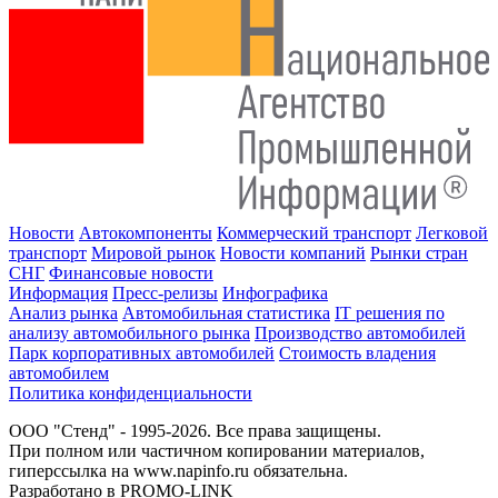
Новости
Автокомпоненты
Коммерческий транспорт
Легковой
транспорт
Мировой рынок
Новости компаний
Рынки стран
СНГ
Финансовые новости
Информация
Пресс-релизы
Инфографика
Анализ рынка
Автомобильная статистика
IT решения по
анализу автомобильного рынка
Производство автомобилей
Парк корпоративных автомобилей
Стоимость владения
автомобилем
Политика конфиденциальности
ООО "Стенд" - 1995-2026. Все права защищены.
При полном или частичном копировании материалов,
гиперссылка на www.napinfo.ru обязательна.
Разработано в PROMO-LINK