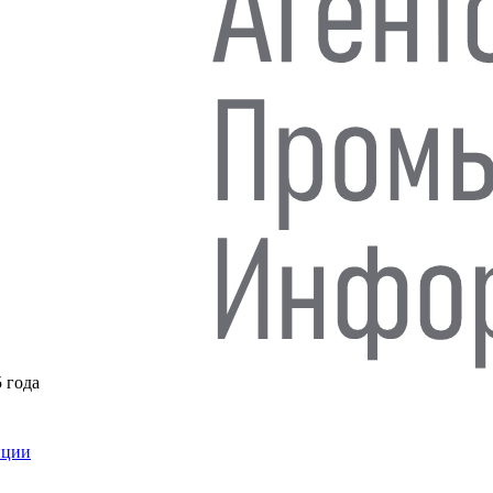
5 года
нции