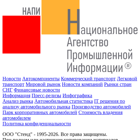
Новости
Автокомпоненты
Коммерческий транспорт
Легковой
транспорт
Мировой рынок
Новости компаний
Рынки стран
СНГ
Финансовые новости
Информация
Пресс-релизы
Инфографика
Анализ рынка
Автомобильная статистика
IT решения по
анализу автомобильного рынка
Производство автомобилей
Парк корпоративных автомобилей
Стоимость владения
автомобилем
Политика конфиденциальности
ООО "Стенд" - 1995-2026. Все права защищены.
При полном или частичном копировании материалов,