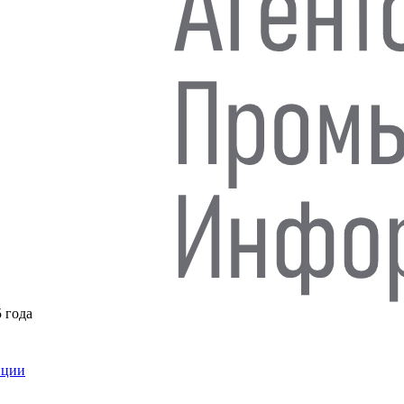
5 года
нции