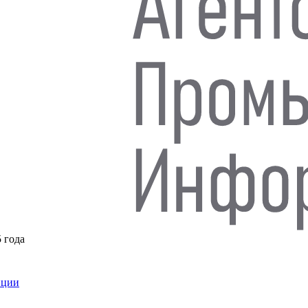
5 года
нции