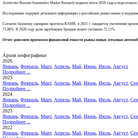
Агентство Russian Automotive Market Research подвело итоги 2020 года и подготовило 
Исследование содержит детальную информацию о российском рынке новых и подержанн
Согласно базовому сценарию прогноза RAMR, в 2021 г. ожидается увеличение произв
71,96%. В 2026 году доля зарубежных брендов может составить 72,11%.
Отчет дополнен прогнозом финансовой емкости рынка новых легковых автомо
Архив инфографики
2026
Январь
,
Февраль
,
Март
,
Апрель
,
Май
,
Июнь
,
Июль
,
Август
Подробнее ...
2025
Январь
,
Февраль
,
Март
,
Апрель
,
Май
,
Июнь
,
Июль
,
Август
,
Сен
Подробнее ...
2024
Январь
,
Февраль
,
Март
,
Апрель
,
Май
,
Июнь
,
Июль
,
Август
,
Сен
Подробнее ...
2023
Январь
,
Февраль
,
Март
,
Апрель
,
Май
,
Июнь
,
Июль
,
Август
,
Сен
Подробнее ...
2022
Январь
,
Февраль
,
Март
,
Апрель
,
Май
,
Июнь
,
Июль
,
Август
,
Сен