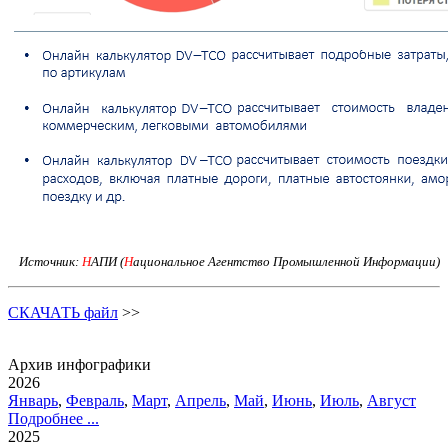
Источник:
Н
АПИ (
Н
ациональное Агентство Промышленной Информации)
СКАЧАТЬ файл
>>
Архив инфографики
2026
Январь
,
Февраль
,
Март
,
Апрель
,
Май
,
Июнь
,
Июль
,
Август
Подробнее ...
2025