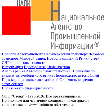
Новости
Автокомпоненты
Коммерческий транспорт
Легковой
транспорт
Мировой рынок
Новости компаний
Рынки стран
СНГ
Финансовые новости
Информация
Пресс-релизы
Инфографика
Анализ рынка
Автомобильная статистика
IT решения по
анализу автомобильного рынка
Производство автомобилей
Парк корпоративных автомобилей
Стоимость владения
автомобилем
Политика конфиденциальности
ООО "Стенд" - 1995-2026. Все права защищены.
При полном или частичном копировании материалов,
гиперссылка на www.napinfo.ru обязательна.