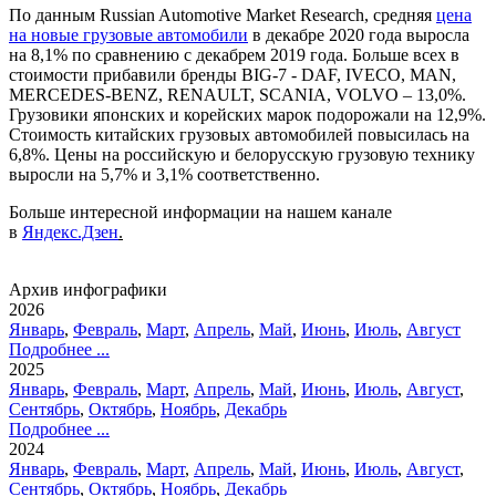
По данным Russian Automotive Market Research, средняя
цена
на новые грузовые автомобили
в декабре 2020 года выросла
на 8,1% по сравнению с декабрем 2019 года. Больше всех в
стоимости прибавили бренды BIG-7 - DAF, IVECO, MAN,
MERCEDES-BENZ, RENAULT, SCANIA, VOLVO – 13,0%.
Грузовики японских и корейских марок подорожали на 12,9%.
Стоимость китайских грузовых автомобилей повысилась на
6,8%. Цены на российскую и белорусскую грузовую технику
выросли на 5,7% и 3,1% соответственно.
Больше интересной информации на нашем канале
в
Яндекс.Дзен
.
Архив инфографики
2026
Январь
,
Февраль
,
Март
,
Апрель
,
Май
,
Июнь
,
Июль
,
Август
Подробнее ...
2025
Январь
,
Февраль
,
Март
,
Апрель
,
Май
,
Июнь
,
Июль
,
Август
,
Сентябрь
,
Октябрь
,
Ноябрь
,
Декабрь
Подробнее ...
2024
Январь
,
Февраль
,
Март
,
Апрель
,
Май
,
Июнь
,
Июль
,
Август
,
Сентябрь
,
Октябрь
,
Ноябрь
,
Декабрь