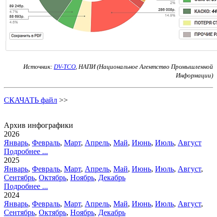
Источник:
DV-TCO
,
НАПИ (Национальное Агентство Промышленной
Информации)
СКАЧАТЬ файл
>>
Архив инфографики
2026
Январь
,
Февраль
,
Март
,
Апрель
,
Май
,
Июнь
,
Июль
,
Август
Подробнее ...
2025
Январь
,
Февраль
,
Март
,
Апрель
,
Май
,
Июнь
,
Июль
,
Август
,
Сентябрь
,
Октябрь
,
Ноябрь
,
Декабрь
Подробнее ...
2024
Январь
,
Февраль
,
Март
,
Апрель
,
Май
,
Июнь
,
Июль
,
Август
,
Сентябрь
,
Октябрь
,
Ноябрь
,
Декабрь