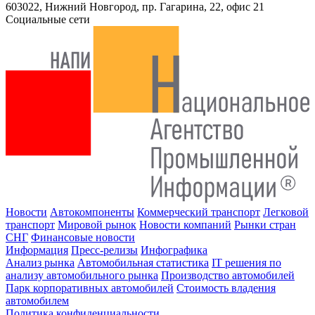
603022, Нижний Новгород, пр. Гагарина, 22, офис 21
Социальные сети
Новости
Автокомпоненты
Коммерческий транспорт
Легковой
транспорт
Мировой рынок
Новости компаний
Рынки стран
СНГ
Финансовые новости
Информация
Пресс-релизы
Инфографика
Анализ рынка
Автомобильная статистика
IT решения по
анализу автомобильного рынка
Производство автомобилей
Парк корпоративных автомобилей
Стоимость владения
автомобилем
Политика конфиденциальности