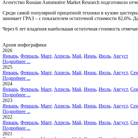
Агентство Russian Automotive Market Research подготовило отч
Среди самой популярной прицепной техники в кузове цистерна
занимает ГРАЗ – с показателем остаточной стоимости 82,6%. 
Через 6 лет владения наибольшая остаточная стоимость отмеч
Архив инфографики
2026
Январь
,
Февраль
,
Март
,
Апрель
,
Май
,
Июнь
,
Июль
,
Август
Подробнее ...
2025
Январь
,
Февраль
,
Март
,
Апрель
,
Май
,
Июнь
,
Июль
,
Август
,
Сен
Подробнее ...
2024
Январь
,
Февраль
,
Март
,
Апрель
,
Май
,
Июнь
,
Июль
,
Август
,
Сен
Подробнее ...
2023
Январь
,
Февраль
,
Март
,
Апрель
,
Май
,
Июнь
,
Июль
,
Август
,
Сен
Подробнее ...
2022
Январь
,
Февраль
,
Март
,
Апрель
,
Май
,
Июнь
,
Июль
,
Август
,
Сен
Подробнее ...
2021