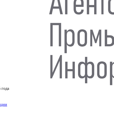
5 года
нции