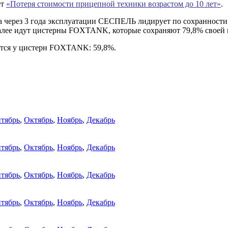
ет
«Потеря стоимости прицепной техники возрастом до 10 лет»
.
 через 3 года эксплуатации СЕСПЕЛЬ лидирует по сохранности о
Далее идут цистерны FOXTANK, которые сохраняют 79,8% своей 
ается у цистерн FOXTANK: 59,8%.
тябрь
,
Октябрь
,
Ноябрь
,
Декабрь
тябрь
,
Октябрь
,
Ноябрь
,
Декабрь
тябрь
,
Октябрь
,
Ноябрь
,
Декабрь
тябрь
,
Октябрь
,
Ноябрь
,
Декабрь