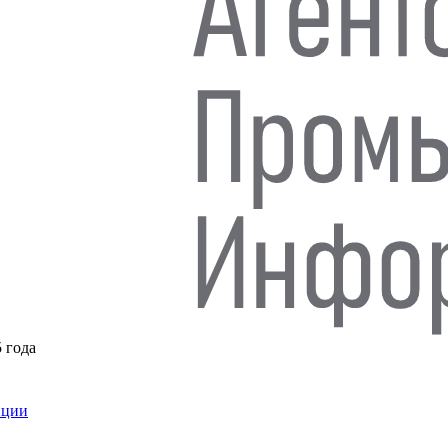
5 года
нции