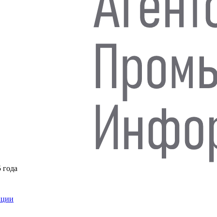
5 года
нции