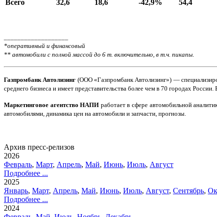
Всего
32,6
18,6
-42,9%
54,4
___________________
*оперативный и финансовый
** автомобили с полной массой до 6 т. включительно, в т.ч. пикапы.
Газпромбанк Автолизинг
(ООО «Газпромбанк Автолизинг») — специализиров
среднего бизнеса и имеет представительства более чем в 70 городах России.
Маркетинговое агентство НАПИ
работает в сфере автомобильной аналитик
автомобилями, динамика цен на автомобили и запчасти, прогнозы.
Архив пресс-релизов
2026
Февраль
,
Март
,
Апрель
,
Май
,
Июнь
,
Июль
,
Август
Подробнее ...
2025
Январь
,
Март
,
Апрель
,
Май
,
Июнь
,
Июль
,
Август
,
Сентябрь
,
Ок
Подробнее ...
2024
Февраль
,
Май
,
Июль
,
Ноябрь
,
Декабрь