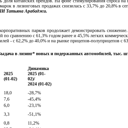
ась доля китайских брендов. На фоне стимулирования спроса н
рок в лизинговых продажах снизилась с 33,7% до 20,8% в сегм
ПИ Татьяна Арабаджи.
корпоративных парков продолжает демонстрировать снижение. 
 по сравнению с 61,3% годом ранее и 45,5% легких коммерчески
лей - с 62,2% до 40,0% и на рынке прицепов-полуприцепов с 63
ыдача в лизинг* новых и подержанных автомобилей, тыс. ш
Динамика
2025
2025 (01-
(01-02)
02)/
2024 (01-02)
18,0
-28,7%
7,6
-45,4%
6,0
-23,1%
3,3
-51,1%
0,8
11,2%