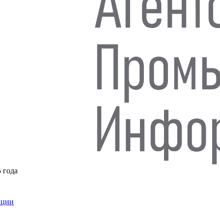
5 года
нции