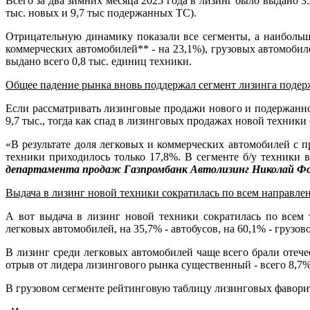
Всего за два зимних месяца 2025 года в лизинг было выдано 3
тыс. новых и 9,7 тыс подержанных ТС).
Отрицательную динамику показали все сегменты, а наибольш
коммерческих автомобилей** - на 23,1%), грузовых автомобил
выдано всего 0,8 тыс. единиц техники.
Общее падение рынка вновь поддержал сегмент лизинга подер
Если рассматривать лизинговые продажи нового и подержанног
9,7 тыс., тогда как спад в лизинговых продажах новой техники
«В результате доля легковых и коммерческих автомобилей с 
техники приходилось только 17,8%. В сегменте б/у техники в
департамента продаж Газпромбанк Автолизинг Николай Ф
Выдача в лизинг новой техники сократилась по всем направле
А вот выдача в лизинг новой техники сократилась по всем
легковых автомобилей, на 35,7% - автобусов, на 60,1% - грузов
В лизинг среди легковых автомобилей чаще всего брали оте
отрыв от лидера лизингового рынка существенный - всего 8,
В грузовом сегменте рейтинговую таблицу лизинговых фав