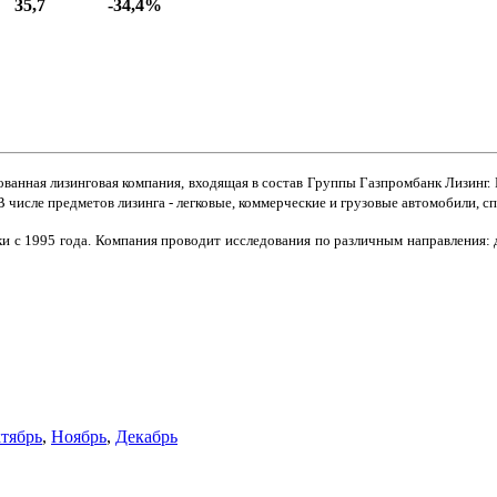
35,7
-34,4%
анная лизинговая компания, входящая в состав Группы Газпромбанк Лизинг. 
 В числе предметов лизинга - легковые, коммерческие и грузовые автомобили,
и с 1995 года. Компания проводит исследования по различным направления: 
тябрь
,
Ноябрь
,
Декабрь