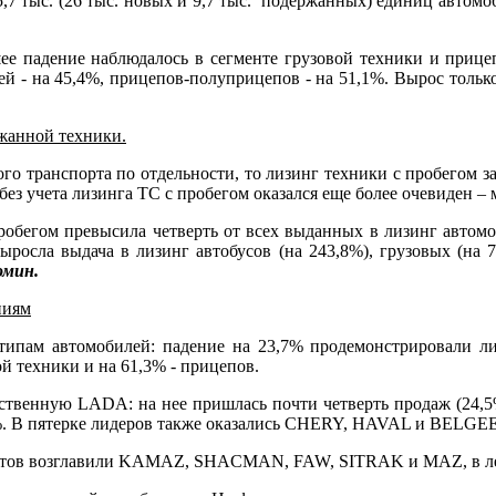
5,7 тыс. (26 тыс. новых и 9,7 тыс. подержанных) единиц автомоб
ее падение наблюдалось в сегменте грузовой техники и прицеп
ей - на 45,4%, прицепов-полуприцепов - на 51,1%. Вырос только
жанной техники.
о транспорта по отдельности, то лизинг техники с пробегом за 
 без учета лизинга ТС с пробегом оказался еще более очевиден –
пробегом превысила четверть от всех выданных в лизинг автом
ыросла выдача в лизинг автобусов (на 243,8%), грузовых (на 
омин.
ниям
 типам автомобилей: падение на 23,7% продемонстрировали ли
ой техники и на 61,3% - прицепов.
чественную LADA: на нее пришлась почти четверть продаж (24
7%. В пятерке лидеров также оказались CHERY, HAVAL и BELGEE
оритов возглавили KAMAZ, SHACMAN, FAW, SITRAK и MAZ, в 