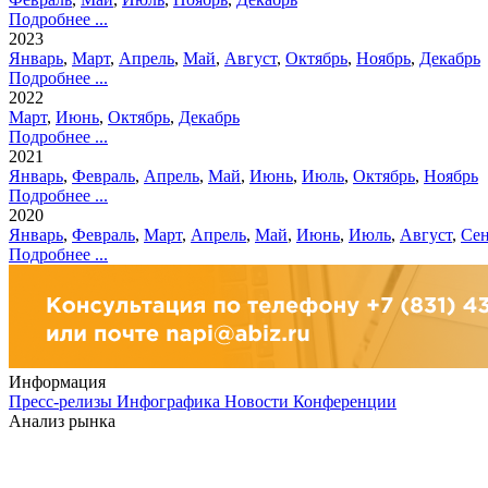
Подробнее ...
2023
Январь
,
Март
,
Апрель
,
Май
,
Август
,
Октябрь
,
Ноябрь
,
Декабрь
Подробнее ...
2022
Март
,
Июнь
,
Октябрь
,
Декабрь
Подробнее ...
2021
Январь
,
Февраль
,
Апрель
,
Май
,
Июнь
,
Июль
,
Октябрь
,
Ноябрь
Подробнее ...
2020
Январь
,
Февраль
,
Март
,
Апрель
,
Май
,
Июнь
,
Июль
,
Август
,
Сен
Подробнее ...
Информация
Пресс-релизы
Инфографика
Новости
Конференции
Анализ рынка