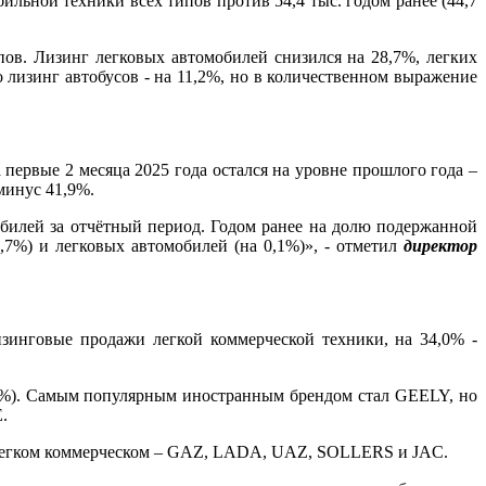
ильной техники всех типов против 54,4 тыс. годом ранее (44,7
ов. Лизинг легковых автомобилей снизился на 28,7%, легких
 лизинг автобусов - на 11,2%, но в количественном выражение
первые 2 месяца 2025 года остался на уровне прошлого года –
 минус 41,9%.
обилей за отчётный период. Годом ранее на долю подержанной
7,7%) и легковых автомобилей (на 0,1%)», - отметил
директор
зинговые продажи легкой коммерческой техники, на 34,0% -
,5%). Самым популярным иностранным брендом стал GEELY, но
.
легком коммерческом – GAZ, LADA, UAZ, SOLLERS и JAC.