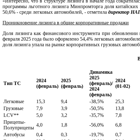
«Интересно, что в структуре лизинга в начале года сократил
программы льготного лизинга Минпромторга доля китайских ма
50,6% - среди легковых автомобилей, - отметила
директор НА
Проникновение лизинга в общие корпоративные продажи
Доля лизинга как финансового инструмента при обновлении 
февраля 2025 года было оформлено 54,4% легковых автомобилей
доля лизинга упала на рынке корпоративных грузовых автомоби
В
Динамика
2025
2024
2025
2024
Тип ТС
(февраль)/
(февраль)
(февраль)
(01-02)
2024
(февраль)
Легковые
15,3
9,4
-38,5%
25,3
Грузовые
7,9
3,9
-50,5%
13,8
LCV**
5,0
3,2
-35,7%
7,8
Прицепы-
4,0
1,8
-56,0%
6,8
Полуприцепы
Автобусы
0,4
0,3
-19,7%
0,7