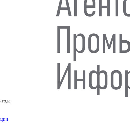
5 года
нции