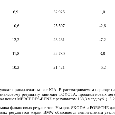
6,9
32 925
1,0
10,6
25 507
-2,6
12,2
23 281
-7,2
11,8
22 780
3,8
10,2
21 421
-6,2
ультат принадлежит марке KIA. В рассматриваемом периоде на 
 финансовому результату занимает TOYOTA, продажи новых лег
ынка вошел MERCEDES-BENZ с результатом 138,3 млрд руб. (+3,2
амика финансовых результатов. У марок SKODA и PORSCHE данн
совых результатов марки BMW объясняется значительным увели