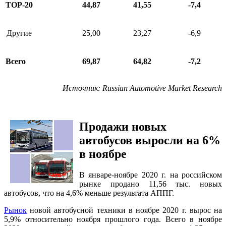
ТОР-20
44,87
41,55
-7,4
Другие
25,00
23,27
-6,9
Всего
69,87
64,82
-7,2
Источник
: Russian Automotive Market Research
П
родажи новых
автобусов выросли на 6%
в ноябре
В январе-ноябре 2020 г. на российском
рынке продано 11,56 тыс. новых
автобусов, что на 4,6% меньше результата АППГ.
Рынок
новой автобусной техники в ноябре 2020 г. вырос на
5,9% относительно ноября прошлого года. Всего в ноябре