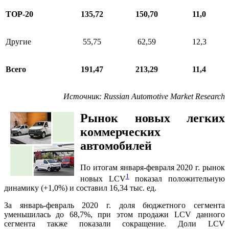
ТОР-20
135,72
150,70
11,0
Другие
55,75
62,59
12,3
Всего
191,47
213,29
11,4
Источник
: Russian Automotive Market Research
Р
ынок новых легких
коммерческих
автомобилей
По итогам января-февраля 2020 г. рынок
1
новых LCV
показал положительную
динамику (+1,0%) и составил 16,34 тыс. ед.
За январь-февраль 2020 г. доля бюджетного сегмента
уменьшилась до 68,7%, при этом продажи LCV данного
сегмента также показали сокращение. Доли LCV