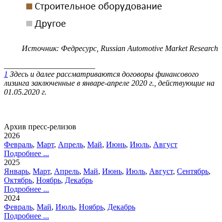
Источник
:
Федресурс
, Russian Automotive Market Research
_______________________
1
Здесь и далее рассматриваются договоры финансового
лизинга заключенные в январе-апреле 2020 г., действующие на
01.05.2020 г.
Архив пресс-релизов
2026
Февраль
,
Март
,
Апрель
,
Май
,
Июнь
,
Июль
,
Август
Подробнее ...
2025
Январь
,
Март
,
Апрель
,
Май
,
Июнь
,
Июль
,
Август
,
Сентябрь
,
Октябрь
,
Ноябрь
,
Декабрь
Подробнее ...
2024
Февраль
,
Май
,
Июль
,
Ноябрь
,
Декабрь
Подробнее ...