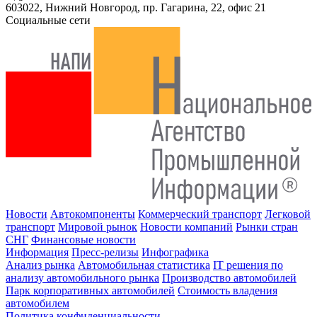
603022, Нижний Новгород, пр. Гагарина, 22, офис 21
Социальные сети
Новости
Автокомпоненты
Коммерческий транспорт
Легковой
транспорт
Мировой рынок
Новости компаний
Рынки стран
СНГ
Финансовые новости
Информация
Пресс-релизы
Инфографика
Анализ рынка
Автомобильная статистика
IT решения по
анализу автомобильного рынка
Производство автомобилей
Парк корпоративных автомобилей
Стоимость владения
автомобилем
Политика конфиденциальности