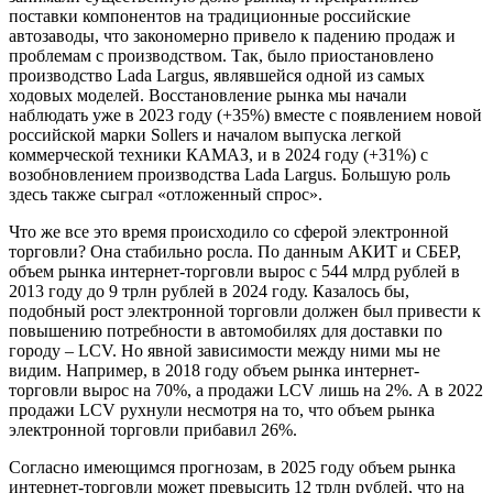
поставки компонентов на традиционные российские
автозаводы, что закономерно привело к падению продаж и
проблемам с производством. Так, было приостановлено
производство Lada Largus, являвшейся одной из самых
ходовых моделей. Восстановление рынка мы начали
наблюдать уже в 2023 году (+35%) вместе с появлением новой
российской марки Sollers и началом выпуска легкой
коммерческой техники КАМАЗ, и в 2024 году (+31%) с
возобновлением производства Lada Largus. Большую роль
здесь также сыграл «отложенный спрос».
Что же все это время происходило со сферой электронной
торговли? Она стабильно росла. По данным АКИТ и СБЕР,
объем рынка интернет-торговли вырос с 544 млрд рублей в
2013 году до 9 трлн рублей в 2024 году. Казалось бы,
подобный рост электронной торговли должен был привести к
повышению потребности в автомобилях для доставки по
городу – LCV. Но явной зависимости между ними мы не
видим. Например, в 2018 году объем рынка интернет-
торговли вырос на 70%, а продажи LCV лишь на 2%. А в 2022
продажи LCV рухнули несмотря на то, что объем рынка
электронной торговли прибавил 26%.
Согласно имеющимся прогнозам, в 2025 году объем рынка
интернет-торговли может превысить 12 трлн рублей, что на