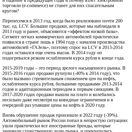
и падение в предыдущие годы и почему взлет электронной
торговли (e-commerce) не станет для них спасательным
кругом?
Перенесемся в 2013 год, когда было реализовано почти 200
тыс. ед. LCV. Большие продажи, которые мы наблюдали в
2013 году и ранее, объясняются «эффектом низкой базы».
Сегмент легких коммерческих автомобилей практически
появился в стране лишь в 1994 году с началом производства
автомобилей «ГАЗель», поэтому спрос на LCV в 2013-2014
годах оставался еще очень высок. В 2014 году он
подогревался резким ослаблением курса рубля в конце года.
2015-2019 годы – это период зрелого насыщенного рынка. В
2015-2016 годах продажи рухнули (-40% к 2014 году), что
было вызвано стремительным снижением цен на нефть,
ослаблением курса рубля, большими продажами 2013-2014
годов и адаптационным периодом к первым санкциям. В
2017-2020 годах продажи вышли на плато и колебались
несильно даже несмотря на ковидные ограничения и в
очередной раз упавшие цены на нефть в 2020 году.
Вновь обрушение продаж произошло в 2022 году (-39%).
Автомобильный рынок России попал в непростую ситуацию:
ушли практически все иностранные бренды, которые
занимали существенную долю рынка, и прекратились