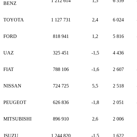
1 212 614
1,5
6 359
BENZ
TOYOTA
1 127 731
2,4
6 024
FORD
818 941
1,2
5 816
UAZ
325 451
-1,5
4 436
FIAT
788 106
-1,6
2 607
NISSAN
724 725
5,5
2 518
PEUGEOT
626 836
-1,8
2 051
MITSUBISHI
896 910
2,6
2 006
ISUZU
1 244 820
-1,5
1 622