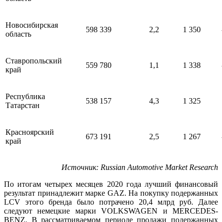
Новосибирская
598 339
2,2
1 350
область
Ставропольский
559 780
1,1
1 338
край
Республика
538 157
4,3
1 325
Татарстан
Красноярский
673 191
2,5
1 267
край
Источник
: Russian Automotive Market Research
По итогам четырех месяцев 2020 года лучший финансовый
результат принадлежит марке GAZ. На покупку подержанных
LCV
этого бренда было потрачено 20,4 млрд руб. Далее
следуют немецкие марки VOLKSWAGEN и MERCEDES-
BENZ. В рассматриваемом периоде продажи подержанных