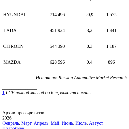
HYUNDAI
714 496
-0,9
1 575
LADA
451 924
3,2
1 441
CITROEN
544 390
0,3
1 187
MAZDA
628 596
0,4
896
Источник
: Russian Automotive Market Research
_______________
1
LCV полной массой до 6 т, включая пикапы
Архив пресс-релизов
2026
Февраль
,
Март
,
Апрель
,
Май
,
Июнь
,
Июль
,
Август
Подробнее ...