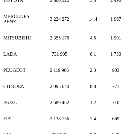
TOYOTA
2 800 322
5,5
2 490
MERCEDES-
3 224 272
14,4
1 967
BENZ
MITSUBISHI
2 355 176
4,5
1 901
LADA
731 905
8,1
1 733
PEUGEOT
2 119 906
2,3
903
CITROEN
2 095 640
8,8
771
ISUZU
2 589 462
1,2
710
FIAT
2 138 736
7,4
669