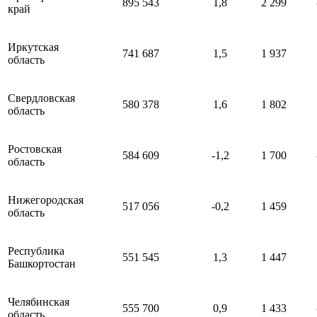
895 543
1,8
2 299
край
Иркутская
741 687
1,5
1 937
область
Свердловская
580 378
1,6
1 802
область
Ростовская
584 609
-1,2
1 700
область
Нижегородская
517 056
-0,2
1 459
область
Республика
551 545
1,3
1 447
Башкортостан
Челябинская
555 700
0,9
1 433
область