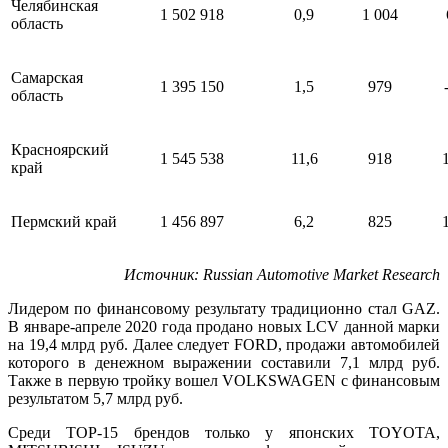
Челябинская
1 502 918
0,9
1 004
область
Самарская
1 395 150
1,5
979
область
Красноярский
1 545 538
11,6
918
край
Пермский край
1 456 897
6,2
825
Источник
: Russian Automotive Market Research
Лидером по финансовому результату традиционно стал GAZ.
В январе-апреле 2020 года продано новых
LCV
данной марки
на 19,4 млрд руб. Далее следует FORD, продажи автомобилей
которого в денежном выражении составили 7,1 млрд руб.
Также в первую тройку вошел VOLKSWAGEN с финансовым
результатом 5,7 млрд руб.
Среди ТОР-15 брендов только у японских TOYOTA,