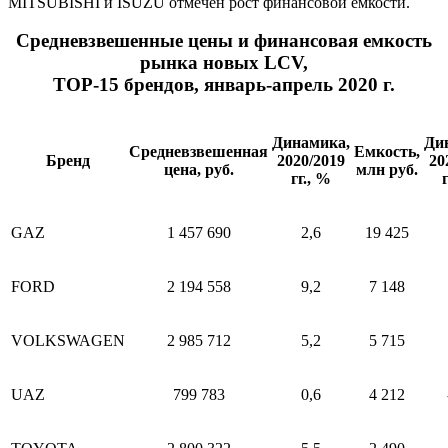
MITSUBISHI и ISUZU отмечен рост финансовой емкости.
Средневзвешенные цены и финансовая емкость
рынка новых LCV,
ТОР-15 брендов, январь-апрель 2020 г.
Динамика,
Ди
Средневзвешенная
Емкость,
Бренд
2020/2019
20
цена, руб.
млн руб.
гг., %
GAZ
1 457 690
2,6
19 425
FORD
2 194 558
9,2
7 148
VOLKSWAGEN
2 985 712
5,2
5 715
UAZ
799 783
0,6
4 212