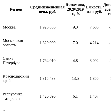
Динамика,
Дин
Средневзвешенная
Емкость,
Регион
2020/2019
202
цена, руб.
млн руб.
гг., %
г
Москва
1 925 836
9,3
7 688
-
Московская
1 820 909
7,0
4 214
-
область
Санкт-
1 764 010
4,8
3 092
-
Петербург
Краснодарский
1 815 438
13,5
1 855
-
край
Республика
1 426 596
6,1
1 407
Татарстан