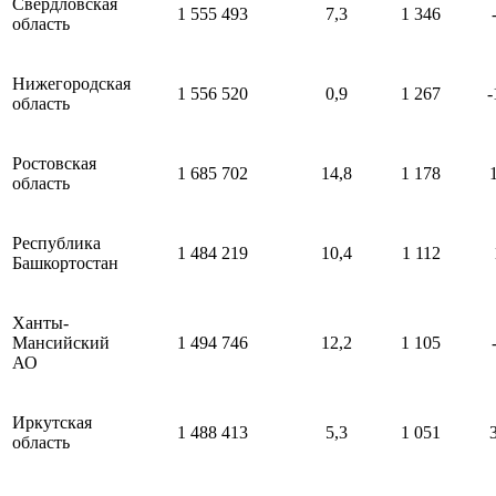
Свердловская
1 555 493
7,3
1 346
область
Нижегородская
1 556 520
0,9
1 267
-
область
Ростовская
1 685 702
14,8
1 178
область
Республика
1 484 219
10,4
1 112
Башкортостан
Ханты-
Мансийский
1 494 746
12,2
1 105
АО
Иркутская
1 488 413
5,3
1 051
область