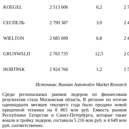
KOEGEL
2 513 606
0,2
2 
СЕСПЕЛЬ
2 799 387
3,9
2 
WIELTON
2 685 699
6,8
2 
GRUNWALD
2 765 735
12,5
2 
НОВТРАК
2 924 766
1,2
1 
Источник
: Russian Automotive Market Research
Среди региональных рынков лидером по финансовым
результатам стала Московская область. В регионе по итогам
одиннадцати месяцев текущего года было продано новой
прицепной техники на 8 865 млн руб. Емкость рынков
Республики Татарстан и Санкт-Петербурга, которые также
вошли в тройку лидеров, составила 5 216 млн руб. и 4 649 млн
руб. соответственно.