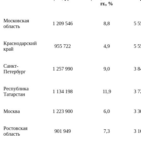
гг., %
Московская
1 209 546
8,8
5 5
область
Краснодарский
955 722
4,9
5 5
край
Санкт-
1 257 990
9,0
3 8
Петербург
Республика
1 134 198
11,9
3 7
Татарстан
Москва
1 223 900
6,0
3 3
Ростовская
901 949
7,3
3 1
область