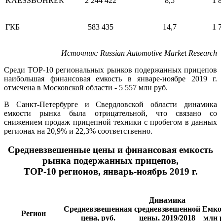
KAESSBOHRER
2 244 422
8,5
1 
ГКБ
583 435
14,7
1 
Источник:
Russian
Automotive
Market
Research
Среди ТОР-10 региональных рынков подержанных прицепов
наибольшая финансовая емкость в январе-ноябре 2019 г.
отмечена в Московской области - 5 557 млн руб.
В Санкт-Петербурге и Свердловской области динамика
емкости рынка была отрицательной, что связано со
снижением продаж прицепной техники с пробегом в данных
регионах на 20,9% и 22,3% соответственно.
Средневзвешенные цены и финансовая емкость
рынка подержанных прицепов,
ТОР-10 регионов, январь-ноябрь 2019 г.
Динамика
Средневзвешенная
средневзвешенной
Емко
Регион
цена, руб.
цены, 2019/2018
млн 