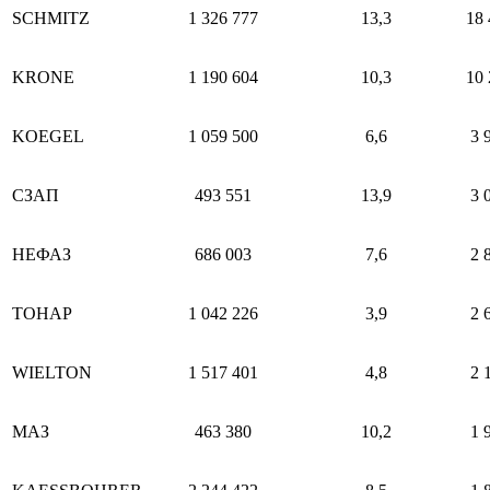
SCHMITZ
1 326 777
13,3
18 
KRONE
1 190 604
10,3
10 
KOEGEL
1 059 500
6,6
3 
СЗАП
493 551
13,9
3 
НЕФАЗ
686 003
7,6
2 
ТОНАР
1 042 226
3,9
2 
WIELTON
1 517 401
4,8
2 
МАЗ
463 380
10,2
1 