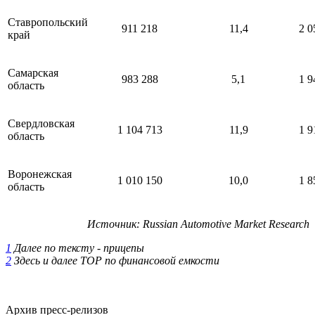
Ставропольский
911 218
11,4
2 0
край
Самарская
983 288
5,1
1 9
область
Свердловская
1 104 713
11,9
1 9
область
Воронежская
1 010 150
10,0
1 8
область
Источник
: Russian Automotive Market Research
1
Далее по тексту - прицепы
2
Здесь и далее ТОР по финансовой емкости
Архив пресс-релизов