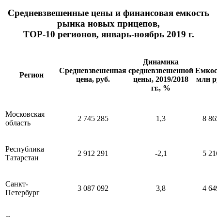
Средневзвешенные цены и финансовая емкость
рынка новых прицепов,
ТОР-10 регионов, январь-ноябрь 2019 г.
Динамика
Средневзвешенная
средневзвешенной
Емкос
Регион
цена, руб.
цены, 2019/2018
млн р
гг., %
Московская
2 745 285
1,3
8 86
область
Республика
2 912 291
-2,1
5 21
Татарстан
Санкт-
3 087 092
3,8
4 64
Петербург