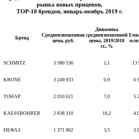
рынка новых прицепов,
ТОР-10 брендов, январь-ноябрь 2019 г.
Динамика
Средневзвешенная
средневзвешенной
Емко
Бренд
цена, руб.
цены, 2019/2018
млн 
гг., %
SCHMITZ
3 580 536
1,1
13 
KRONE
3 249 933
0,9
6 
ТОНАР
2 010 621
7,0
5 
KAESSBOHRER
2 838 310
16,2
4 
НЕФАЗ
1 371 802
3,5
3 