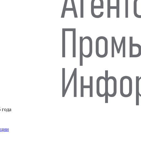
5 года
нции