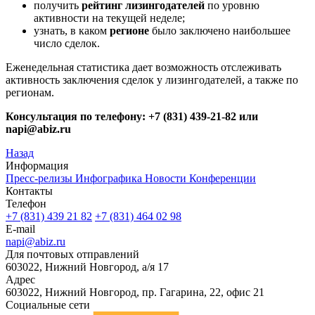
получить
рейтинг лизингодателей
по уровню
активности на текущей неделе;
узнать, в каком
регионе
было заключено наибольшее
число сделок.
Еженедельная статистика дает возможность отслеживать
активность заключения сделок у лизингодателей, а также по
регионам.
Консультация по телефону: +7 (831) 439-21-82 или
napi@abiz.ru
Назад
Информация
Пресс-релизы
Инфографика
Новости
Конференции
Контакты
Телефон
+7 (831) 439 21 82
+7 (831) 464 02 98
E-mail
napi@abiz.ru
Для почтовых отправлений
603022, Нижний Новгород, а/я 17
Адрес
603022, Нижний Новгород, пр. Гагарина, 22, офис 21
Социальные сети