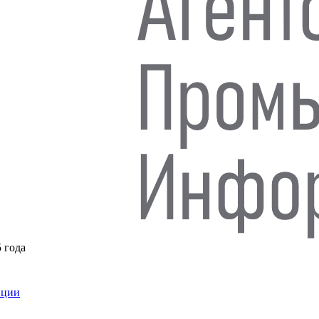
5 года
нции