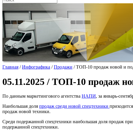
Главная
/
Инфографика
/
Продажи
/
ТОП-10 продаж новой и по
05.11.2025 / ТОП-10 продаж н
По данным маркетингового агентства
НАПИ
, за январь-сентя
Наибольшая доля
продаж среди новой спецтехники
приходится
продаж новой техники.
Среди подержанной спецтехники наибольшая доля продаж прихо
подержанной спецтехники.