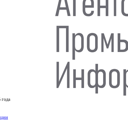
5 года
нции