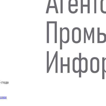
5 года
нции