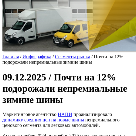
Главная
/
Инфографика
/
Сегменты рынка
/
Почти на 12%
подорожали непремиальные зимние шины
09.12.2025 / Почти на 12%
подорожали непремиальные
зимние шины
Маркетинговое агентство
НАПИ
проанализировало
динамику средних цен на новые
шины
непремиального
ценового сегмента для легковых автомобилей.
За год, с ноября 2024 по ноябрь 2025 года, средняя цена на