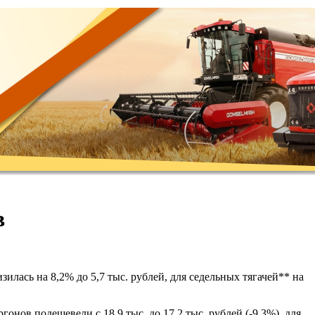
в
зилась на 8,2% до 5,7 тыс. рублей, для седельных тягачей** на
онов подешевели с 18,9 тыс. до 17,2 тыс. рублей (-9,3%), для