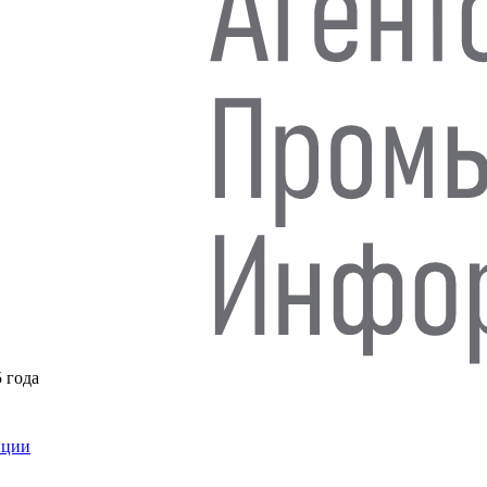
5 года
нции