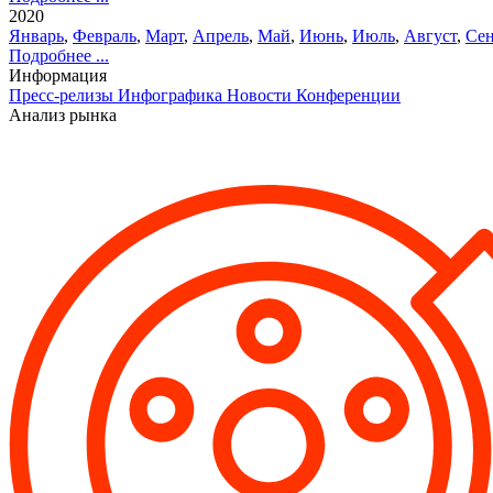
2020
Январь
,
Февраль
,
Март
,
Апрель
,
Май
,
Июнь
,
Июль
,
Август
,
Сен
Подробнее ...
Информация
Пресс-релизы
Инфографика
Новости
Конференции
Анализ рынка